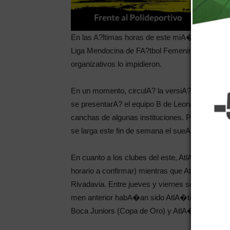
En las A?ltimas horas de este miA�rcoles, se d
Liga Mendocina de FA?tbol Femenino. Supues
organizativos lo impidieron.
En un momento, circulA? la versiA?n de la incl
se presentarA? el equipo B de Leonardo Muria
canchas de algunas instituciones. Por ahora, n
se larga este fin de semana el sueA�o de las
En cuanto a los clubes del este, AtlA�tico Pal
horario a confirmar) mientras que AtlA�tico S
Rivadavia. Entre jueves y viernes se sabrA�a
men anterior habA�an sido AtlA�tico Gimnas
Boca Juniors (Copa de Oro) y AtlA�tico Palmir