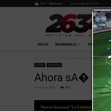
C
13.4
jueves, agosto 6, 2026
Mendoza
2634
Diario
INICIO
REGIONALES
PROVINCIALE
Inicio
EXTRA!
Ahora sA� jugarA?n las chicas
EXTRA!
Principales
Ahora sA� juga
21 marzo, 2018
955