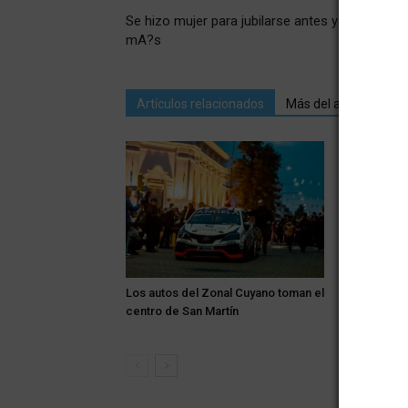
Se hizo mujer para jubilarse antes y no trabajar
mA?s
Artículos relacionados
Más del autor
Los autos del Zonal Cuyano toman el
Alerta: el v
centro de San Martín
Zona Este 
de tempera