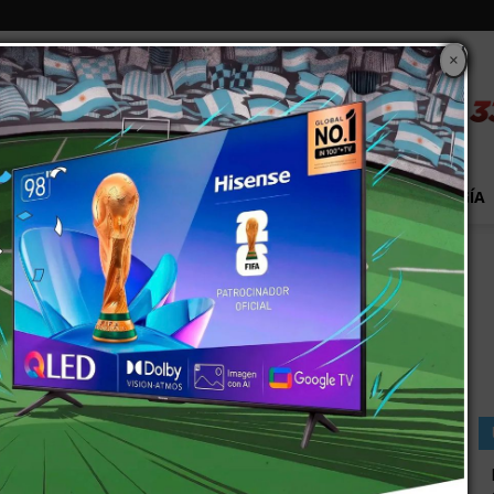
×
S
EXTRA!
MUNDO
PAÍS
EVENTOS
TECNOLOGÍA
rA?n las chicas