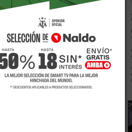
io a conocer la programaciA?n con la primera fecha de la
tamente arrancaba la semana pasada pero temas
usiA?n de Deportivo Rodeo del Medio pero, finalmente, no
ldo. SegA?n otros rumores, se habrA�an cambiado las
o hay respuestas de estas modificaciones. Lo importante,
 damas.
mira recibirA? a AtlA�tico Fray Luis BeltrA?n (con dA�a y
an MartA�n serA? local de Sportivo Independiente
n los horarios. Recordemos que las campeonas del certA?
ia y Esgrima (Apertura 2017), Las Pumas a�� AtlA�tico
a (Copa de Plata)