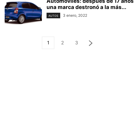
Automóviles: después de 17 años
una marca destronó a la más...
3 enero, 2022
AUTOS
1
2
3