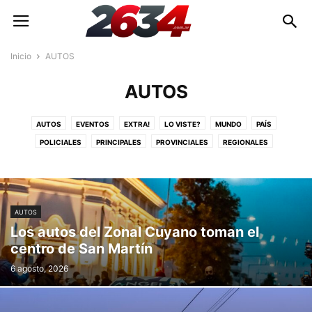
Inicio
AUTOS
AUTOS
AUTOS
EVENTOS
EXTRA!
LO VISTE?
MUNDO
PAÍS
POLICIALES
PRINCIPALES
PROVINCIALES
REGIONALES
SIN CATEGORÍA
TECNOLOGÍA
VECINOS
AUTOS
Los autos del Zonal Cuyano toman el
centro de San Martín
6 agosto, 2026