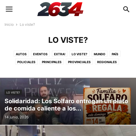
Inicio
Lo viste?
LO VISTE?
AUTOS
EVENTOS
EXTRA!
LO VISTE?
MUNDO
PAÍS
POLICIALES
PRINCIPALES
PROVINCIALES
REGIONALES
SIN CATEGORÍA
TECNOLOGÍA
VECINOS
LO VISTE?
Solidaridad: Los Solfaro entregan un plato
de comida caliente a los...
14 junio, 2026