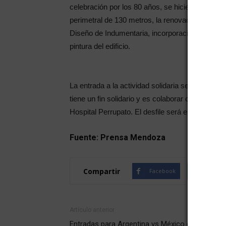
celebración por los 80 años, se hicieron notabl
perimetral de 130 metros, la renovación de los 
Diseño de Indumentaria, incorporación de maqui
pintura del edificio.
La entrada a la actividad solidaria será una caj
tiene un fin solidario y es colaborar con el cen
Hospital Perrupato. El desfile será el 15 de novi
Fuente: Prensa Mendoza
Compartir
Facebook
Twitte
Artículo anterior
Entradas para Argentina vs México en el Malvi