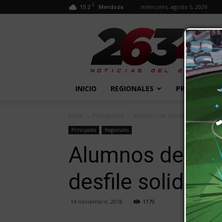
C
15.2
miércoles, agosto 5, 2026
Mendoza
2634
Diario
INICIO
REGIONALES
PROVINCIALE
Inicio
Principales
Alumnos de San Martín celebrará
Principales
Regionales
Alumnos de San 
desfile solidario
14 noviembre, 2018
1179