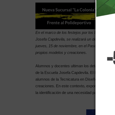
En el marco de los festejos por los 80 años de
Josefa Capdevila, se realizará un desfile a ben
jueves, 15 de noviembre, en el Paseo de la Patr
propios modelos y creaciones.
Alumnos y docentes ultiman los detalles de lo q
de la Escuela Josefa Capdevila. El 80 aniversari
alumnos de la Tecnicatura en Diseño de Indumen
creaciones. En este contexto, expondrán sus pr
la identificación de una necesidad para resolve