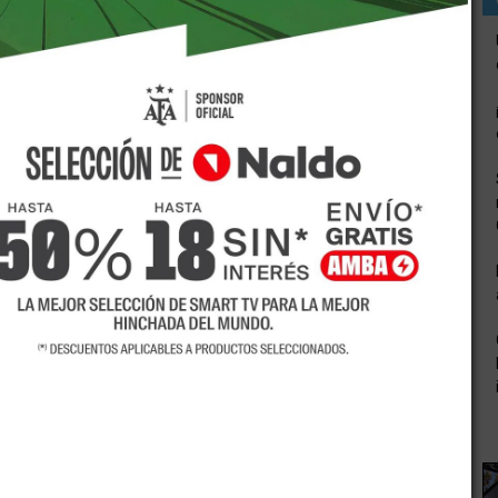
 creación la comunidad educativa de la Escuela 4-005
eficio de la Cooperadora del Hospital Perrupato. Será este
ia y participarán 80 alumnos, quienes desfilarán sus
ue será la presentación anual de los espacios formativos
o de la institución es el eje de la muestra en donde los
taria y Producción Textil desfilarán sus propias
oyectos, en los que han trabajado todo el año, partiendo de
r creativamente sus propuestas.