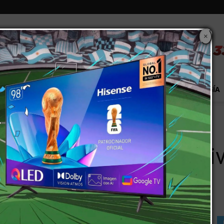
×
S
EXTRA!
MUNDO
PAÍS
EVENTOS
TECNOLOGÍA
n aniversario con desfile solidario
Martín celebrarán aniv