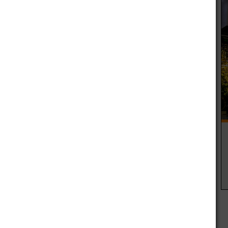
s y accesorios para niños en etapa preescolar, con zonas
iales en desuso y con el concepto de reciclado. También se
revalorizando aquellas de origen natural, teñido de prendas
ales. Además, accesorios confeccionados en yute y la
 de comunidades huarpes.