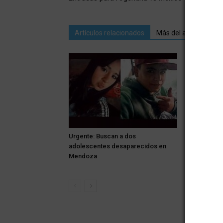
Artículos relacionados
Más del autor
Urgente: Buscan a dos
¡Alerta! Se
adolescentes desaparecidos en
llano y tam
Mendoza