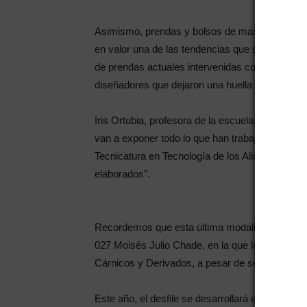
Asimismo, prendas y bolsos de mano diseñados 
en valor una de las tendencias que se impone co
de prendas actuales intervenidas con estampas y
diseñadores que dejaron una huella en la histor
Iris Ortubia, profesora de la escuela, destacó 
van a exponer todo lo que han trabajado durant
Tecnicatura en Tecnología de los Alimentos, or
elaborados”.
Recordemos que esta última modalidad tuvo una 
027 Moisés Julio Chade, en la que logró el pri
Cárnicos y Derivados, a pesar de ser la segund
Este año, el desfile se desarrollará en un cont