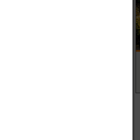
eción de este proyecto que mejorará su calidad de vida y
ajos realizados se realizan en las arterias que recorre el
lan de Asfalto se sigue ejecutando en las calles Cadetes
ata, W. Lencinas, Obreros Ferroviarios y en los barrios
tín