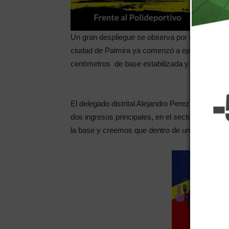
Un gran despliegue se observa por estos días en
ciudad de Palmira ya comenzó a ejecutarse el 
centímetros de base estabilizada y la posterior
El delegado distrital Alejandro Perez afirmó: “
dos ingresos principales, en el sector norte ya 
la base y creemos que dentro de unos 20 días p