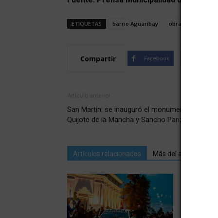
ETIQUETAS
barrio Aguaribay
obras
Palmira
Compartir
Facebook
Twitte
Artículo anterior
San Martín: se inauguró el monumento del
Quijote de la Mancha y Sancho Panza
Artículos relacionados
Más del autor