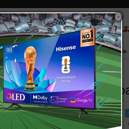
×
S
EXTRA!
MUNDO
PAÍS
EVENTOS
TECNOLOGÍA
 Aguaribay de Palmira
as en el Barrio Aguarib