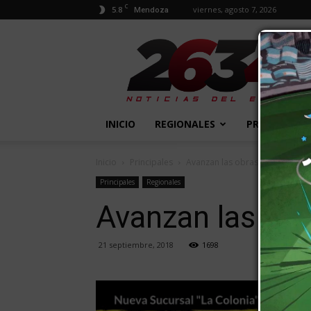
C
5.8
viernes, agosto 7, 2026
Mendoza
2634
Diario
INICIO
REGIONALES
PROVINCIALE
Inicio
Principales
Avanzan las obras en el Barrio
Principales
Regionales
Avanzan las obr
21 septiembre, 2018
1698