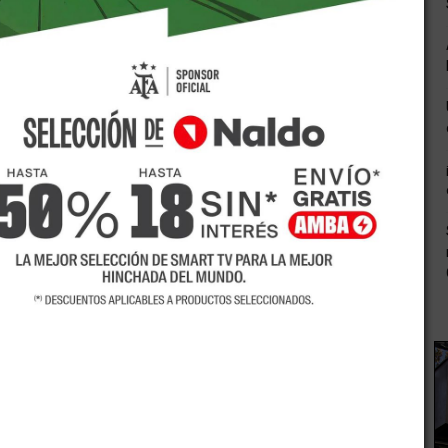
 el popular barrio Aguaribay, es que en este sector de la
movimiento de suelo, armado de base de calles con 20
 imprimación asfáltica.
Ya comenzamos los trabajos en el barrio, el mismo posee
se realizó la imprimación y en la parte sur trabajamos sobre
odremos estar tirando el asfalto.