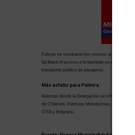
Felices se mostraron los vecinos ante la concr
facilitará el acceso a la barriada ya que los trab
transporte público de pasajeros.
Más asfalto para Palmira
Además desde la Delegación se informó que el P
de Chilenos, Patricias Mendocinas, José V. Zap
CITA y Belgrano.
Fuente: Prensa Municipalidad de San Mar