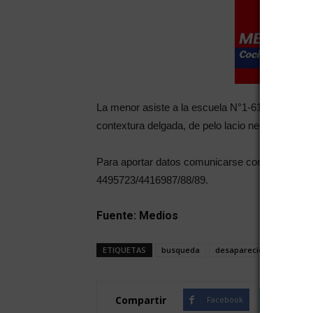
La menor asiste a la escuela N°1-610 Valle de
contextura delgada, de pelo lacio negro.
Para aportar datos comunicarse con la Oficina F
4495723/4416987/88/89.
Fuente: Medios
ETIQUETAS
busqueda
desaparecida
Las He
Compartir
Facebook
Twitte