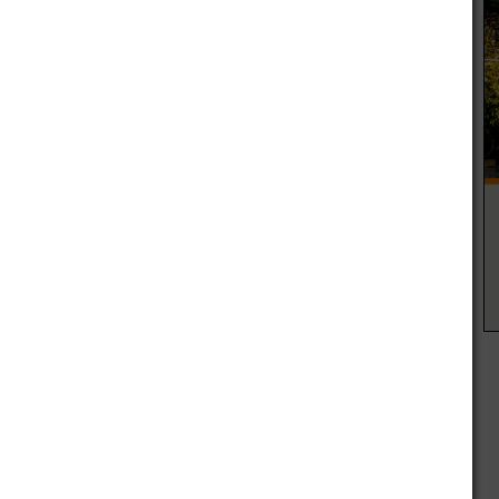
 Guantata. Mide aproximadamente 1,10 metros, es de
iscal 6 de Las Heras a los teléfonos:
ras
Valentina Abigail Bogado
r