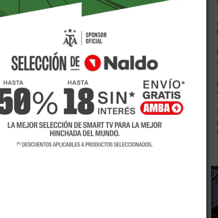
cada desde la semana pasada.
ia de Las Heras, confirmaron desde el Ministerio Público
 pasado junto a una compañera de la escuela en el barrio
 por el SUTE.