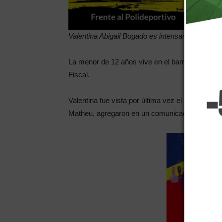
Valentina Abigail Bogado es intensamente bus
La menor de 12 años vive en el barrio Democrac
Fiscal.
Valentina fue vista por última vez el miércoles
Matheu, agregaron en un comunicado difundido