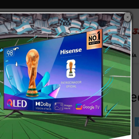
×
S
EXTRA!
MUNDO
PAÍS
EVENTOS
TECNOLOGÍA
apareció
 12 años que desapare