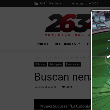
C
13.4
jueves, agosto 6, 2026
Mendoza
2634
Diario
INICIO
REGIONALES
PROVINCIALE
Inicio
Policiales
Buscan nena de 12 años que des
Policiales
Principales
Provinciales
Buscan nena de
23 octubre, 2018
2575