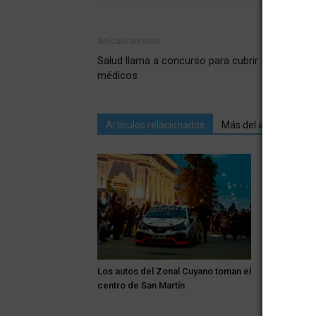
Artículo anterior
Salud llama a concurso para cubrir 50 cargos
médicos
Artículos relacionados
Más del autor
Los autos del Zonal Cuyano toman el
Alerta: el v
centro de San Martín
Zona Este 
de tempera