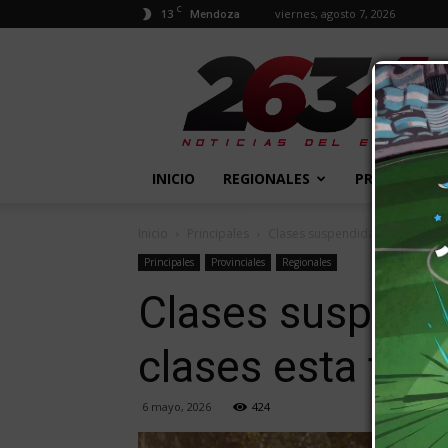
C
13
viernes, agosto 7, 2026
Mendoza
2634
Diario
INICIO
REGIONALES
PROVINCIALE
Inicio
Principales
Clases suspendidas por Zonda:
Principales
Provinciales
Regionales
Clases suspend
clases esta ta
6 mayo, 2026
424