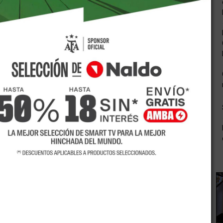
ará el próximo 30 de setiembre, recorrerá las calles de la
l departamento y la región.
 Martín, Cronometraje, Logística y Actividades Físicas
endocina de Triatlón, San Martín se prepara recibir el
 5 años, individuales, postas únicas y mixtas para
mo y 2,5 km. de pedestrismo, con el parque cerrado o área
lo que será uno de los grandes atractivos para el público