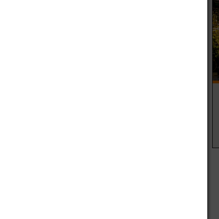
xpresó:
“Contamos con el total apoyo del Municipio desde
además va a ser un lindo espectáculo para aquellos que
 a hacer eventos deportivos que incluyan a la familia,
s diferentes
,
menores, adultos, a aquellos que quieren