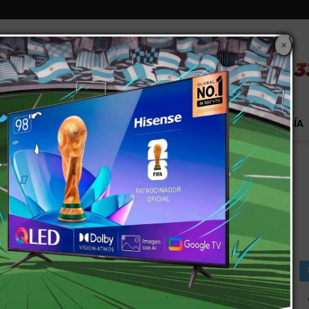
×
S
EXTRA!
MUNDO
PAÍS
EVENTOS
TECNOLOGÍA
tín
t llega a San Martín