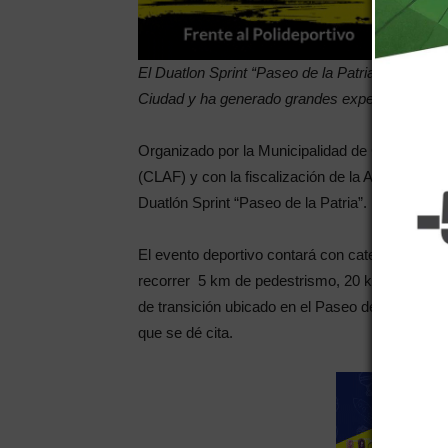
El Duatlon Sprint “Paseo de la Patria” se disput
Ciudad y ha generado grandes expectativas en e
Organizado por la Municipalidad de General San
(CLAF) y con la fiscalización de la Asociación M
Duatlón Sprint “Paseo de la Patria”.
El evento deportivo contará con categorías cada
recorrer 5 km de pedestrismo, 20 km de ciclis
de transición ubicado en el Paseo de la Patria, 
que se dé cita.