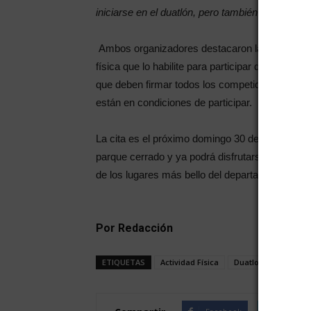
iniciarse en el duatlón, pero también a los compe
Ambos organizadores destacaron la importancia 
física que lo habilite para participar de la acti
que deben firmar todos los competidores, espe
están en condiciones de participar.
La cita es el próximo domingo 30 del corriente d
parque cerrado y ya podrá disfrutarse este ap
de los lugares más bello del departamento como
Por Redacción
ETIQUETAS
Actividad Física
Duatlon Sprint
P