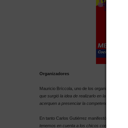
Organizadores
Mauricio Bríccola, uno de los organizadores e
que surgió la idea de realizarlo en la Ciudad; 
acerquen a presenciar la competencia”.
En tanto Carlos Gutiérrez manifestó:
“Apostamos
tenemos en cuenta a los chicos con capacidade