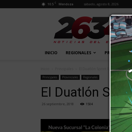
C
10.5
sábado, agosto 8, 2026
Mendoza
2634
Diario
INICIO
REGIONALES
PROVINCIALE
Inicio
Principales
El Duatlón Sprint llega a San Mar
Principales
Provinciales
Regionales
El Duatlón Sprin
26 septiembre, 2018
1504