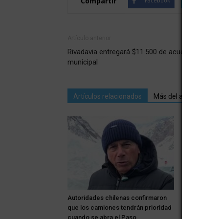
Compartir
Facebook
Twitte
Artículo anterior
Rivadavia entregará $11.500 de acuerdo paritar
municipal
Artículos relacionados
Más del autor
Rivadavia: 
bodega Garg
Autoridades chilenas confirmaron
tradicionali
que los camiones tendrán prioridad
cuando se abra el Paso