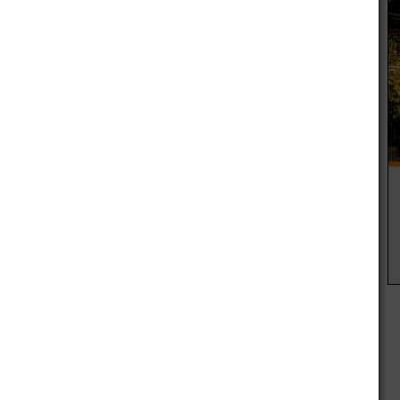
 la Unidad Especial de Patrullaje de Capital desde hace 6
adado a dicho nosocomio donde quedó internado en estado
ntrada y salida bitemporal, herida penetrante de arma de