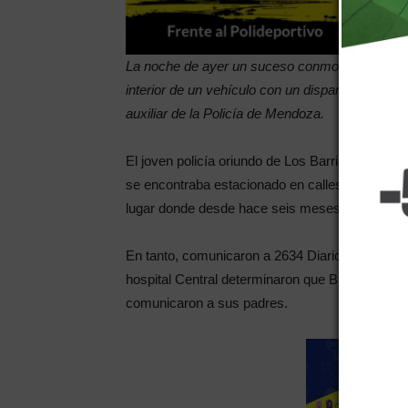
La noche de ayer un suceso conmocionó a la loc
interior de un vehículo con un disparo en la ca
auxiliar de la Policía de Mendoza.
El joven policía oriundo de Los Barriales, Junín
se encontraba estacionado en calles San Martí
lugar donde desde hace seis meses presta serv
En tanto, comunicaron a 2634 Diario fuentes ext
hospital Central determinaron que Brian Joel Pé
comunicaron a sus padres.