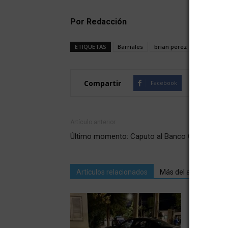
Por Redacción
ETIQUETAS
Barriales
brian perez
muerte ce
Compartir
Facebook
Twitte
Artículo anterior
Último momento: Caputo al Banco Central
Artículos relacionados
Más del autor