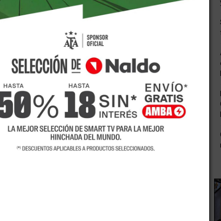
alidad de Los Barriales. Un joven fue encontrado en el
beza. Fue identificado como Brian Pérez Chirino, de 19 años,
, fue hallado en un automóvil Ford Fiesta de color rojo que
n y Vicente Zapata, pleno centro de la Ciudad de Mendoza,
icios.
raoficiales, que a las 16 de éste jueves, los médicos del
rez Chirino, lamentablemente, tenía muerte cerebral y se lo