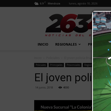
C
6.9
lunes, agosto 10, 2026
Mendoza
2634
Diario
INICIO
REGIONALES
PROVINCIALE
Inicio
Policiales
El joven policía Brian Pérez tien
Policiales
Principales
Provinciales
Regionales
El joven policía
14 junio, 2018
4000