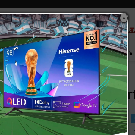
×
S
EXTRA!
MUNDO
PAÍS
EVENTOS
TECNOLOGÍA
e muerte cerebral
 Brian Pérez tiene muer