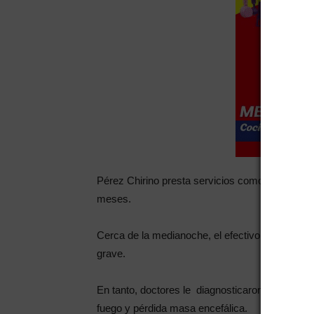
Pérez Chirino presta servicios como auxiliar en
meses.
Cerca de la medianoche, el efectivo fue trasl
grave.
En tanto, doctores le diagnosticaron: orificio e
fuego y pérdida masa encefálica.