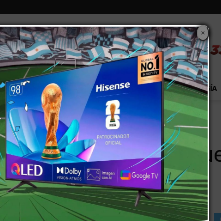
×
S
EXTRA!
MUNDO
PAÍS
EVENTOS
TECNOLOGÍA
 en Brasil y Chile
gentina es más bajo que