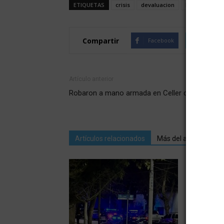
ETIQUETAS
crisis
devaluacion
Dólar
Macr
Compartir
Facebook
Twitte
Artículo anterior
Robaron a mano armada en Celler de San Mart
Artículos relacionados
Más del autor