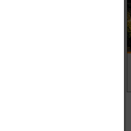
 trimestre fue de 5,14%, a ello se le sumó una variación
mestre.
vidido por un tipo de cambio de 38,50 pesos, arrojó un
director del CENE, Víctor Beker.
ón a Europa, ocupa una posición intermedia entre Bulgaria