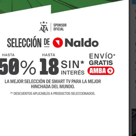
ores argentinos ya es más bajo que el de los empleados
tina apenas llega a los 468 dólares, de acuerdo con un
o.
omía (CENE) de esa casa de estudios, el salario promedio
93 pesos, de acuerdo con datos oficiales.