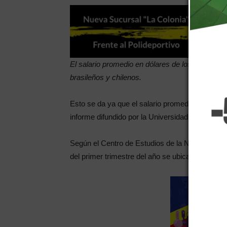
El salario promedio en dólares de los trabajad
brasileños y chilenos.
Esto se da ya que el salario promedio en Argen
informe difundido por la Universidad de Belgran
Según el Centro de Estudios de la Nueva Econ
del primer trimestre del año se ubicaba en 16.2