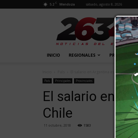
C
5.2
sábado, agosto 8, 2026
Mendoza
2634
Diario
INICIO
REGIONALES
PROVINCIALE
Inicio
País
El salario en Argentina es más bajo que
País
Principales
Provinciales
El salario en Ar
Chile
11 octubre, 2018
1583