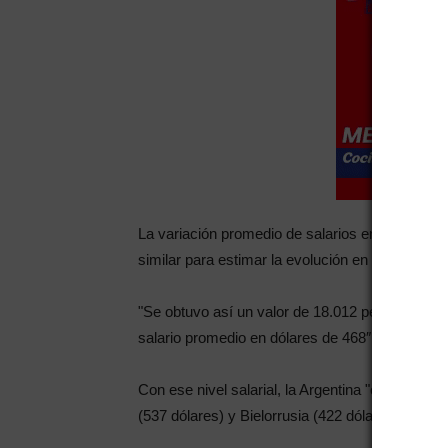
La variación promedio de salarios en el segundo
similar para estimar la evolución en el tercer tri
"Se obtuvo así un valor de 18.012 pesos que, di
salario promedio en dólares de 468″, señaló el 
Con ese nivel salarial, la Argentina "con relaci
(537 dólares) y Bielorrusia (422 dólares).