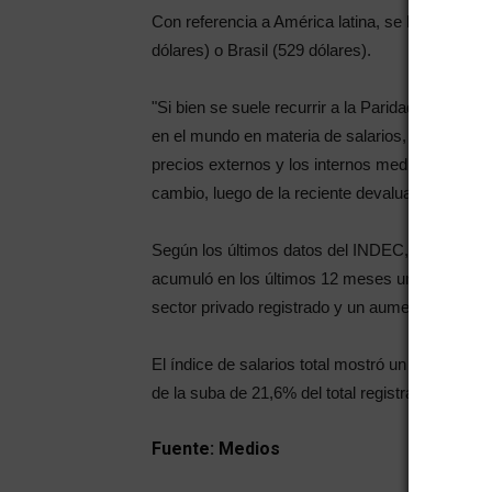
Con referencia a América latina, se localiza ce
dólares) o Brasil (529 dólares).
"Si bien se suele recurrir a la Paridad de Poder 
en el mundo en materia de salarios, ello se lle
precios externos y los internos medidos en dólar
cambio, luego de la reciente devaluación", acla
Según los últimos datos del INDEC, difundidos en
acumuló en los últimos 12 meses un aumento 
sector privado registrado y un aumento de 20,7
El índice de salarios total mostró un crecimie
de la suba de 21,6% del total registrado y de 20
Fuente: Medios