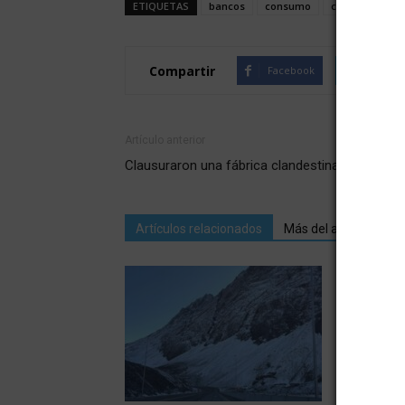
ETIQUETAS
bancos
consumo
crisis
deud
Compartir
Facebook
Twitte
Artículo anterior
Clausuraron una fábrica clandestina de aceite
Artículos relacionados
Más del autor