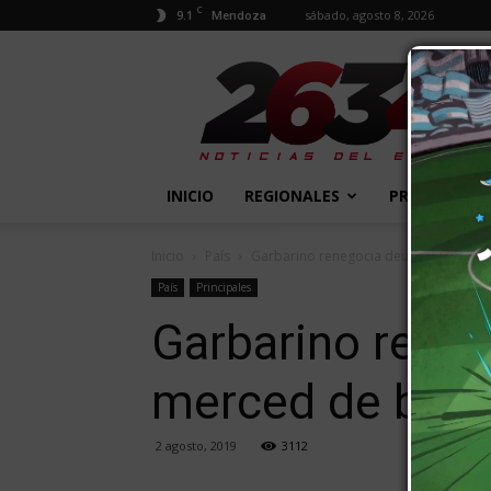
C
9.1
sábado, agosto 8, 2026
Mendoza
2634
Diario
INICIO
REGIONALES
PROVINCIALE
Inicio
País
Garbarino renegocia deuda millonari
País
Principales
Garbarino reneg
merced de ban
2 agosto, 2019
3112