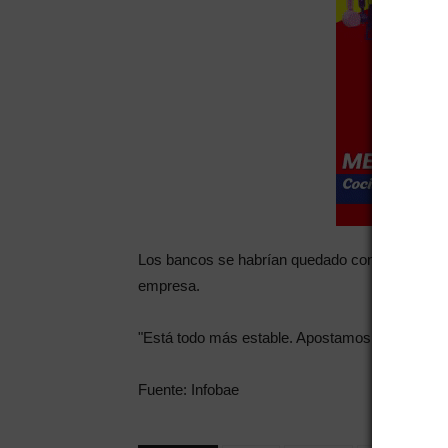
Los bancos se habrían quedado con un poder p
empresa.
"Está todo más estable. Apostamos a que el co
Fuente: Infobae