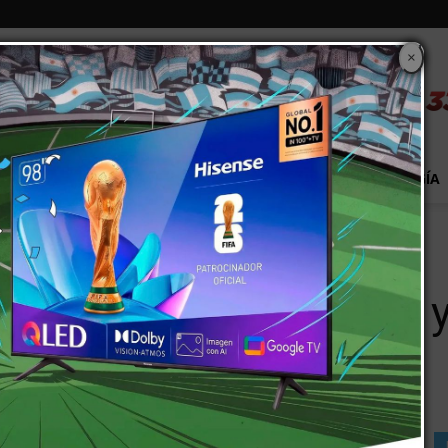
×
S
EXTRA!
MUNDO
PAÍS
EVENTOS
TECNOLOGÍA
a y queda a merced de bancos
ocia deuda millonaria 
cos