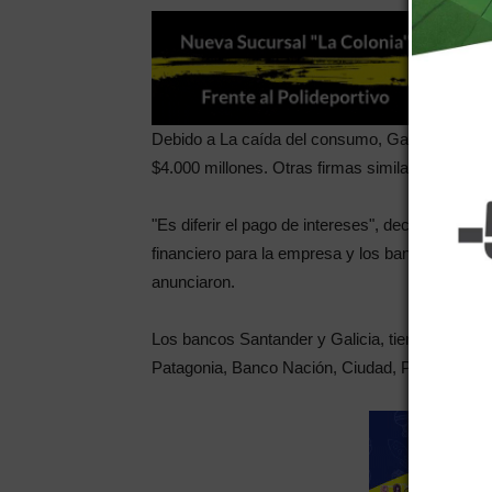
Debido a La caída del consumo, Garbarino, tuv
$4.000 millones. Otras firmas similares, como Ri
"Es diferir el pago de intereses", declararon des
financiero para la empresa y los bancos están 
anunciaron.
Los bancos Santander y Galicia, tienen el 70% 
Patagonia, Banco Nación, Ciudad, Provincia y 