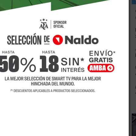
o que renegociar con bancos locales una deuda de unos
beiro, solicitaron el Preceso Preventivo de Crisis.
de la empresa a Infobae. "Hay un significativo alivio
conformes porque se les va a pagar toda la deuda",
del total de la deuda, el resto está en manos de HSBC,
Bancor.