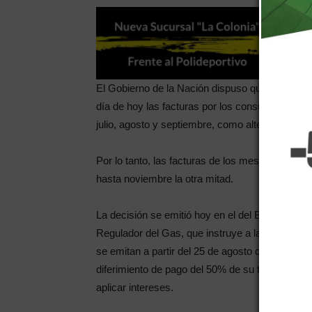
El Gobierno de la Nación dispuso que las distrib
día de hoy las facturas por los consumos de l
julio, agosto y septiembre, como alternativa de
Por lo tanto, las facturas de los meses de invi
hasta noviembre la otra mitad.
La decisión se emitió hoy en el del Boletín Ofi
Regulador del Gas, que instruye a las prestador
se emitan a partir del 25 de agosto de 2017 y 
diferimiento de pago del 50% de su total de liqu
aplicar intereses.