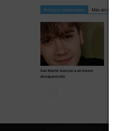
Artículos relacionados
Más del autor
San Martín: buscan a un menor
Murió Jorge
desaparecido
clave en la