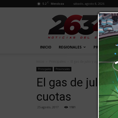
C
5.2
sábado, agosto 8, 2026
Mendoza
2634
Diario
INICIO
REGIONALES
PROVINCIALE
Inicio
Principales
El gas de julio y agosto podrá 
Principales
Provinciales
El gas de julio
cuotas
25 agosto, 2017
1181