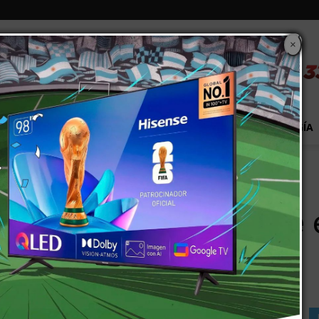
×
S
EXTRA!
MUNDO
PAÍS
EVENTOS
TECNOLOGÍA
pagarse en cuatro cuotas
 y agosto podrá pagarse