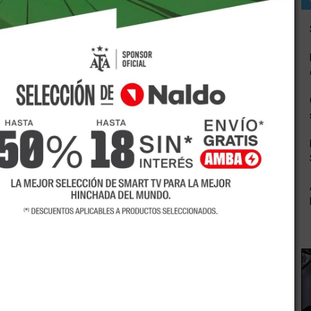
uidoras de gas de todo el país deberán emitir a partir del
os usuarios residenciales que corresponden a los meses de
 pago en cuatro cuotas.
erno se podrán abonar hasta octubre, cubriendo el 50% y
cial por medio de un comunicado del Ente Nacional
as del servicio que distribuyen, a que en las facturas que
hasta el 31 de octubre de 2017, deberán contemplar un
idación correspondiente al período de facturación, sin