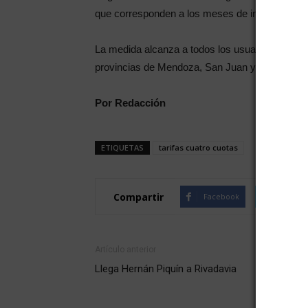
que corresponden a los meses de invierno y f
La medida alcanza a todos los usuarios residenci
provincias de Mendoza, San Juan y San Luis.
Por Redacción
ETIQUETAS
tarifas cuatro cuotas
Compartir
Facebook
Twitte
Artículo anterior
Llega Hernán Piquín a Rivadavia