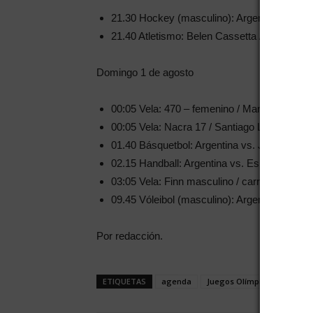
21.30 Hockey (masculino): Argentina vs Alem
21.40 Atletismo: Belen Cassetta / clasificaci
Domingo 1 de agosto
00:05 Vela: 470 – femenino / María Belén Tav
00:05 Vela: Nacra 17 / Santiago Lange y Ceci
01.40 Básquetbol: Argentina vs. Japón.
02.15 Handball: Argentina vs. España.
03:05 Vela: Finn masculino / carrera 09 y 10
09.45 Vóleibol (masculino): Argentina vs. E
Por redacción.
ETIQUETAS
agenda
Juegos Olímpicos 2020