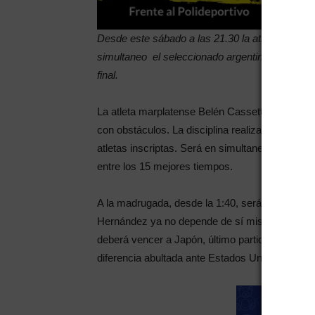
Desde este sábado a las 21.30 la atleta Belén 
simultaneo el seleccionado argentino de hocke
final.
La atleta marplatense Belén Cassetta, estará de
con obstáculos. La disciplina realizará tres ser
atletas inscriptas. Será en simultaneo al partid
entre los 15 mejores tiempos.
A la madrugada, desde la 1:40, será el turno de
Hernández ya no depende de sí mismo para avan
deberá vencer a Japón, último partido de la fa
diferencia abultada ante Estados Unidos, última