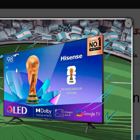
×
S
EXTRA!
MUNDO
PAÍS
EVENTOS
TECNOLOGÍA
n debut para el atletismo...
 del fin de semana con
tino.