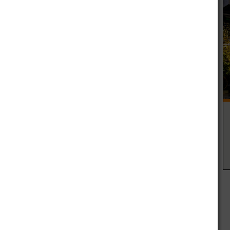
Casseta debutará en los Juegos olímpicos. También, en
y masculino, se medirá ante Alemania por los cuartos de
butado en la cita olímpica compitiendo por los 3 mil metros
ies en el estadio Olímpico de la capital japonesa. con 43
o de Los Leones. Para acceder a la final la deberá ubicarse
l básquet masculino. El combinado dirigido por Sergio
zar de fase. Para avanzar a cuartos de final, Argetnina
se de grupos, y esperar que República Checa pierda por una
 fecha del grupo A.