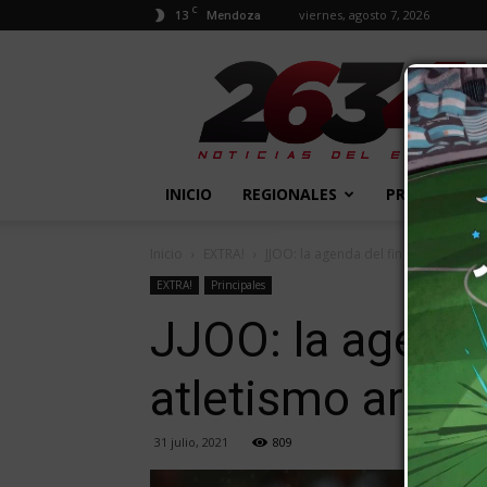
C
13
viernes, agosto 7, 2026
Mendoza
2634
Diario
INICIO
REGIONALES
PROVINCIALE
Inicio
EXTRA!
JJOO: la agenda del fin de semana co
EXTRA!
Principales
JJOO: la agenda
atletismo argen
31 julio, 2021
809