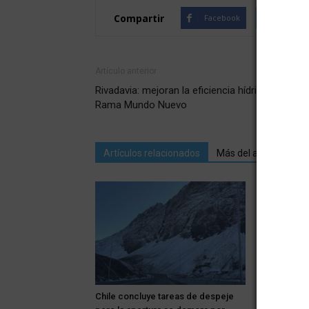
Compartir
Facebook
Twitte
Artículo anterior
Rivadavia: mejoran la eficiencia hídrica de la
Rama Mundo Nuevo
Artículos relacionados
Más del autor
Chile concluye tareas de despeje
Los autos d