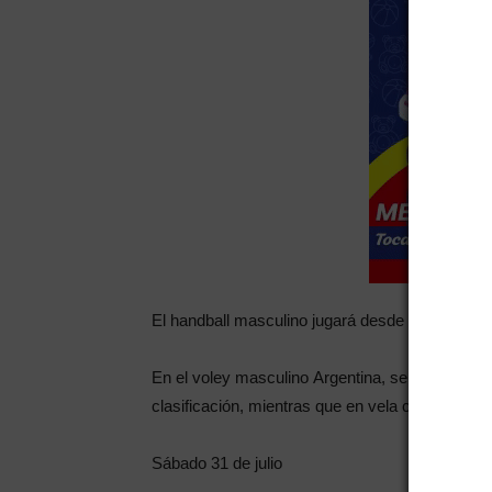
El handball masculino jugará desde las 2:15 fre
En el voley masculino Argentina, se ubica cuar
clasificación, mientras que en vela continúan la
Sábado 31 de julio