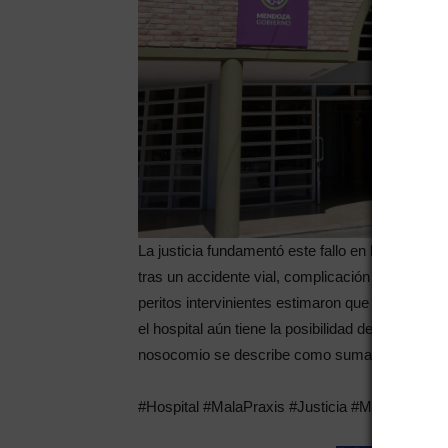
La justicia fundamentó este fallo en la infecció
tras un accidente vial, complicación que deriv
peritos intervinientes estimaron que la víctima
el hospital aún tiene la posibilidad de apelar est
nosocomio se describe como sumamente comp
#Hospital #MalaPraxis #Justicia #Mendoza