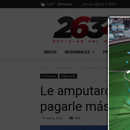
C
13.4
jueves, agosto 6, 2026
Mendoza
2634
Diario
INICIO
REGIONALES
PROVINCIALE
Inicio
Principales
Le amputaron una pierna y el P
Principales
Regionales
Le amputaron un
pagarle más de
14 mayo, 2026
454