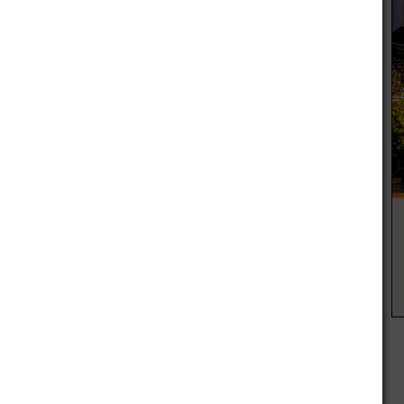
ncia contundente contra el Hospital Alfredo Ítalo Perrupato
dad en un grave caso de negligencia médica. El centro
on una suma superior a los $214 millones de pesos, cifra a
ados durante el proceso judicial por los daños ocasionados.