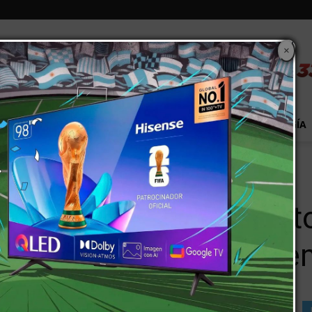
×
S
EXTRA!
MUNDO
PAÍS
EVENTOS
TECNOLOGÍA
errupato deberá pagarle más de $214...
a pierna y el Perrupat
 $214 millones de inde