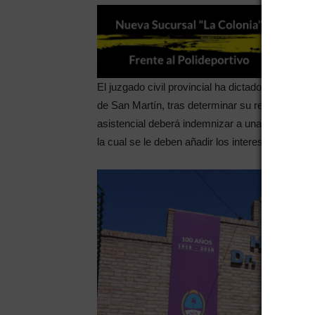
El juzgado civil provincial ha dictado una sente
de San Martín, tras determinar su responsabili
asistencial deberá indemnizar a una paciente c
la cual se le deben añadir los intereses acumul