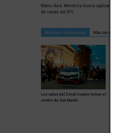
Mano dura: Mendoza busca agilizar el recupero
de casas del IPV
Artículos relacionados
Más del autor
Los autos del Zonal Cuyano toman el
Alerta: el v
centro de San Martín
Zona Este 
de tempera