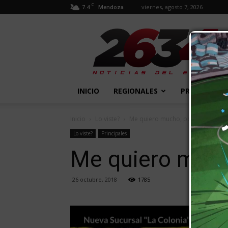
C
7.4
viernes, agosto 7, 2026
Mendoza
2634
Diario
INICIO
REGIONALES
PROVINCIALE
Inicio
Lo viste?
Me quiero mucho, poquito o nad
Lo viste?
Principales
Me quiero much
26 octubre, 2018
1785