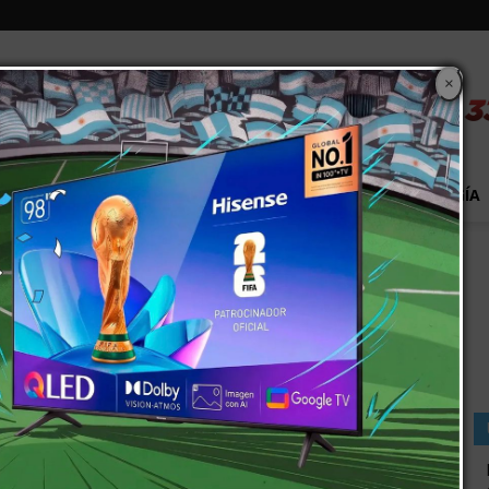
×
S
EXTRA!
MUNDO
PAÍS
EVENTOS
TECNOLOGÍA
a
o, poquito o nada