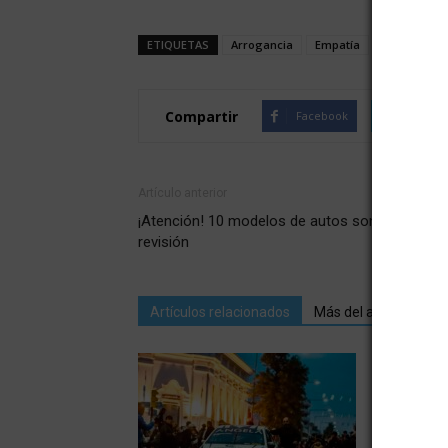
ETIQUETAS
Arrogancia
Empatía
Envidia
Compartir
Facebook
Twitte
Artículo anterior
¡Atención! 10 modelos de autos son llamados 
revisión
Artículos relacionados
Más del autor