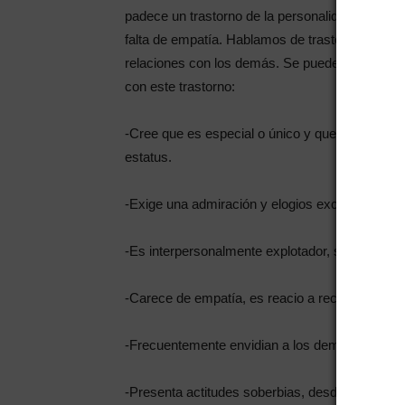
padece un trastorno de la personalidad. Es un 
falta de empatía. Hablamos de trastorno porque 
relaciones con los demás. Se puede hacer una 
con este trastorno:
-Cree que es especial o único y que solo puede
estatus.
-Exige una admiración y elogios excesivos son
-Es interpersonalmente explotador, saca prove
-Carece de empatía, es reacio a reconocer las
-Frecuentemente envidian a los demás y creen q
-Presenta actitudes soberbias, desdeñosas y a