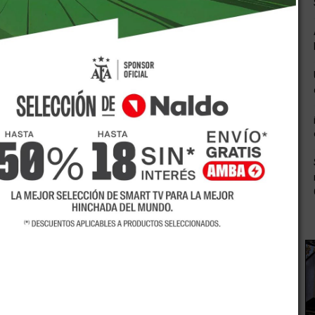
 un joven llamado Narciso, quien era muy guapo y del cual
rgo Narciso no podía amarlas ya que él tenía una gran
 éste había rechazado a una muchacha llamada Eco y
e. ¿En qué termina la historia? Narciso un día ve su reflejo
 belleza de su reflejo que al querer tocarlo y abrazarlo
 la teoría acerca del narcisismo, de ahí su nombre, alguien
a sí mismo. Es decir que todo el deseo y el amor en vez
ersona en sí.