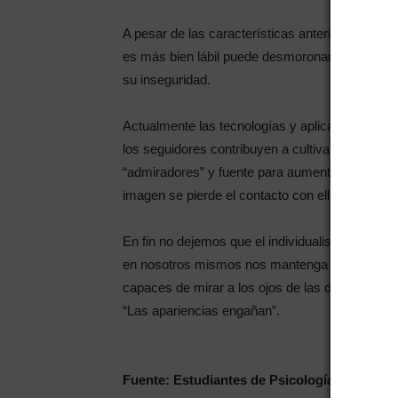
A pesar de las características anteriores una 
es más bien lábil puede desmoronarse ante la 
su inseguridad.
Actualmente las tecnologías y aplicaciones com
los seguidores contribuyen a cultivar el Narcis
“admiradores” y fuente para aumentar el ego a
imagen se pierde el contacto con ellas.
En fin no dejemos que el individualismo y todo 
en nosotros mismos nos mantenga “encantados
capaces de mirar a los ojos de las demás perso
“Las apariencias engañan”.
Fuente: Estudiantes de Psicología de la Un