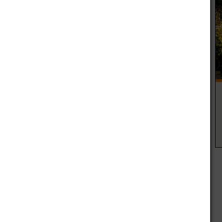
trismo no es lo mismo que el narcisismo. Se diferencian en
e no sean los propios se puede ver claramente en los niños
a del otro. Mientras que el narcisista se ocupa en pensar
toimagen definida por la grandiosidad, el egocéntrico
 de los trastornos mentales) una persona narcisista