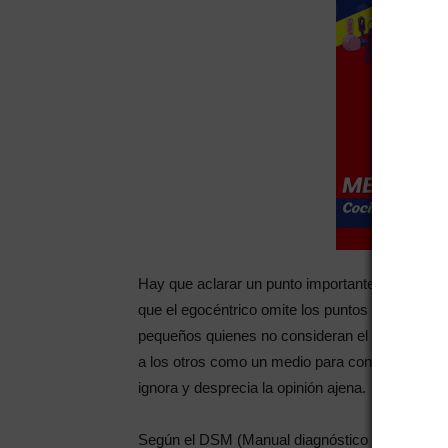
Hay que aclarar un punto importante, el egocen
que el egocéntrico omite los puntos de vista qu
pequeños quienes no consideran el punto de vist
a los otros como un medio para construir una au
ignora y desprecia la opinión ajena.
Según el DSM (Manual diagnóstico y estadístico