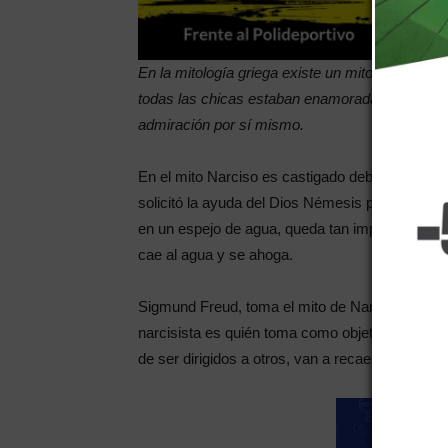
En la mitología griega existe un mito acerca de
todas las chicas estaban enamoradas, sin emba
admiración por sí mismo.
En el mito Narciso es castigado debido a que
solicitó la ayuda del Dios Némesis para vengars
en un espejo de agua, queda tan impactado por la
cae al agua y se ahoga.
Sigmund Freud, toma el mito de Narciso y surge
narcisista es quién toma como objeto de deseo 
de ser dirigidos a otros, van a recaer sobre la p