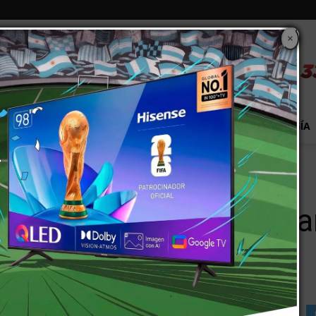
×
S
EXTRA!
MUNDO
PAÍS
EVENTOS
TECNOLOGÍA
resentaron protocolos y piden trabajar
es de fiestas presenta