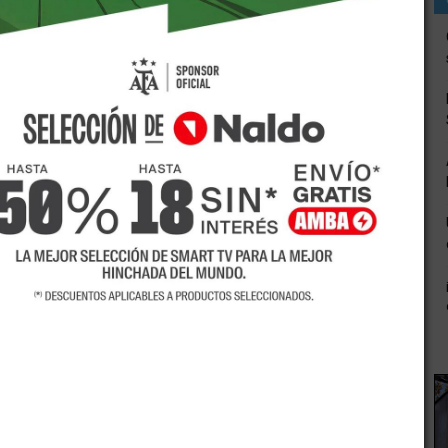
eron con dueños de salones de fiestas, que durante esta
cados.
 poder comenzar con actividades, y desde los municipios
roponer un regreso de la actividad bajo las condiciones que
la provincia.
los propietario de salones están desesperados. Con gastos
 una salida a sus problemas. Se aguardará la respuesta
ibilidad de algún tipo de regreso.