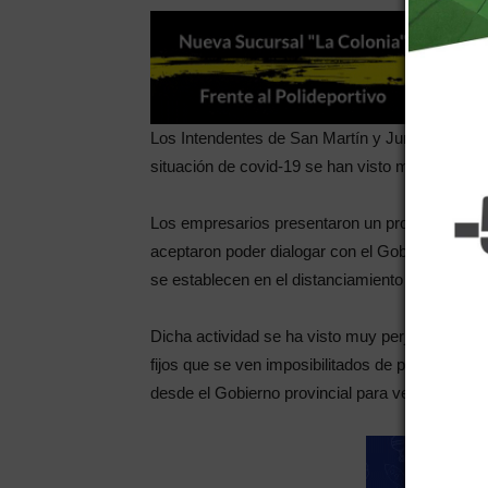
Los Intendentes de San Martín y Junín se reuni
situación de covid-19 se han visto muy perjudi
Los empresarios presentaron un protocolo para
aceptaron poder dialogar con el Gobernador y p
se establecen en el distanciamiento que rige en 
Dicha actividad se ha visto muy perjudicada y 
fijos que se ven imposibilitados de pagar piden
desde el Gobierno provincial para ver si hay pos