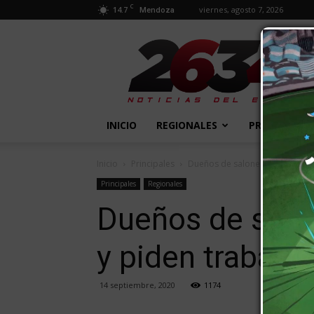
C
14.7
viernes, agosto 7, 2026
Mendoza
2634
Diario
INICIO
REGIONALES
PROVINCIALE
Inicio
Principales
Dueños de salones de fiestas p
Principales
Regionales
Dueños de salon
y piden trabajar
14 septiembre, 2020
1174