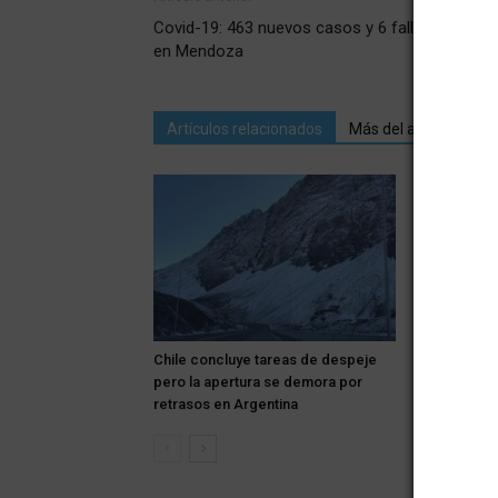
Covid-19: 463 nuevos casos y 6 fallecidos hoy
en Mendoza
Artículos relacionados
Más del autor
Chile concluye tareas de despeje
Los autos d
pero la apertura se demora por
centro de S
retrasos en Argentina