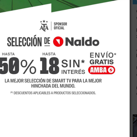
an, superA? a TacurA? Rugby y hockey por 5 a 1.
 B de damas, la visita dominA? durante los cuatro
 transformA? en la figura al anotar tres goles. Las
z. Ornella Troyano convirtiA? para las auriazules.
 una con respecto al excelente debut sucedido hace una
cha hacia el ascenso a Primera A continA?a. Es un torneo
orar.