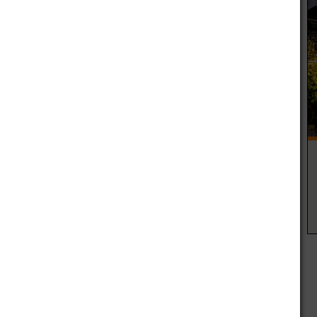
A�rrez, Brenda GuzmA?n, Mercedes Llaver, Amparo SA?
Chamorro, Ornela Troyano, Agustina A?lvarez. DT Leandro
iana Perisotto, VerA?nica Perisotto, Emilia Moyano, BA?