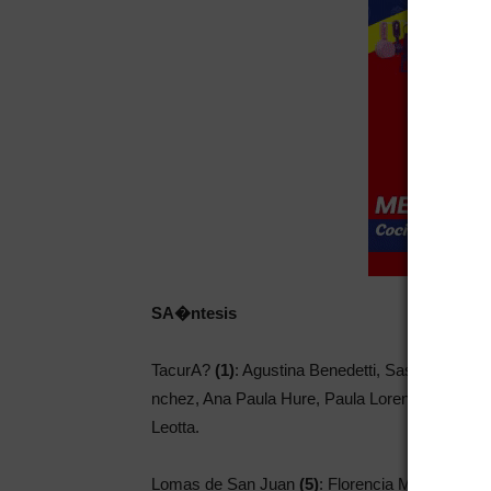
SA�ntesis
TacurA?
(1)
: Agustina Benedetti, Sasha Guti
nchez, Ana Paula Hure, Paula Lorenzini, Maia 
Leotta.
Lomas de San Juan
(5)
: Florencia Mejiva, Viv