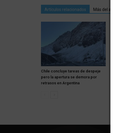
Artículos relacionados
Más del autor
Chile concluye tareas de despeje
Los autos d
pero la apertura se demora por
centro de S
retrasos en Argentina