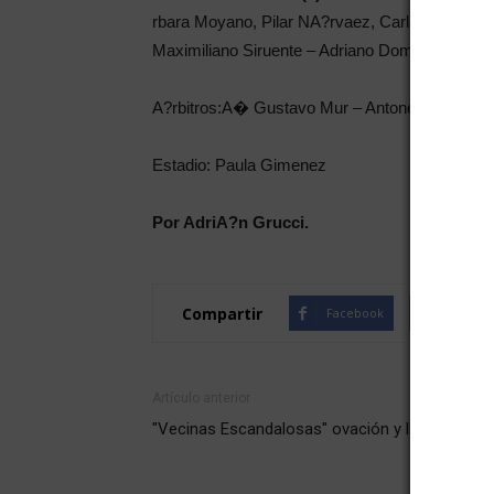
rbara Moyano, Pilar NA?rvaez, Carla FemenA�a,
Maximiliano Siruente – Adriano Domici
A?rbitros:A� Gustavo Mur – Antonella Lombar
Estadio: Paula Gimenez
Por AdriA?n Grucci.
Compartir
Facebook
Twitte
Artículo anterior
"Vecinas Escandalosas" ovación y lleno total