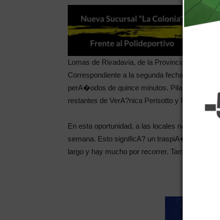
Lomas de Rivadavia, de la Provincia de San Ju
Correspondiente a la segunda fecha de Primera
perA�odos de quince minutos. Pilar NarvA?ez se
restantes de VerA?nica Perisotto y Paula Esteve
En esta oportunidad, a las locales no le saliA?
semana. Esto significA? un traspiA� pero la lu
largo y hay mucho por recorrer. TambiA�n, mej