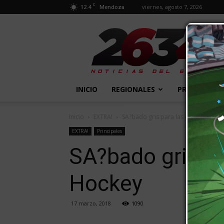
C
12.4
viernes, agosto 7, 2026
Mendoza
2634
Diario
INICIO
REGIONALES
PROVINCIALE
Inicio
EXTRA!
SA?bado gris para las chicas del T
EXTRA!
Principales
SA?bado gris pa
Hockey
17 marzo, 2018
1090