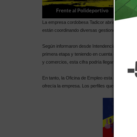
La empresa cordobesa Tadicor abrirá sus puert
están coordinando diversas gestiones para la g
Según informaron desde Intendencia serían alr
primera etapa y teniendo en cuenta que la inve
y comercios, esta cifra podría llegar a triplicarse
En tanto, la Oficina de Empleo esta semana se v
ofrecía la empresa. Los perfiles que el mayorista