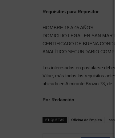
Requisitos para Repositor
HOMBRE 18 A 45 AÑOS
DOMICILIO LEGAL EN SAN MARTIN
CERTIFICADO DE BUENA CONDUCTA (En caso de
ANALÍTICO SECUNDARIO COMPLETO (Excluyent
Los interesados en postularse deberán present
Vitae, más todos los requisitos antes mendicon
ubicada en Almirante Brown 73, de Lunes a Vier
Por Redacción
ETIQUETAS
Oficina de Empleo
san martín
Ta