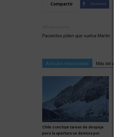
Compartir
Facebook
Twitte
Artículo anterior
Pacientes piden que vuelva Martín
Artículos relacionados
Más del autor
Chile concluye tareas de despeje
Los autos d
pero la apertura se demora por
centro de S