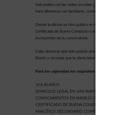
todo publico en las redes sociales y medios y a
hará diferencia con familiares, conocidos o favor
Desde la oficina se hizo publico en el día de h
Certificado de Buena Conducta o una copia del tu
excluyentes de la convocatoria.
Cabe destacar que sólo podrán presentarse per
Martín y recordar que la oferta laboral rige hast
Para los cajeros/as los requisitos son:
18 A 45 AÑOS
DOMICILIO LEGAL EN SAN MARTÍN
CONOCIMIENTOS EN MANEJO DE CAJA (Pre
CERTIFICADO DE BUENA CONDUCTA (En caso de
ANALÍTICO SECUNDARIO COMPLETO (Excluyent