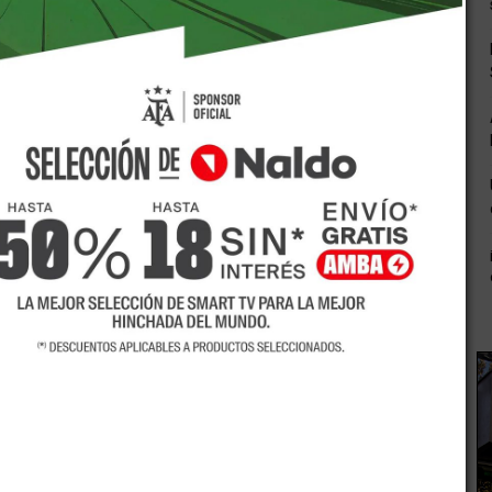
as muy pronto en el Departamento de San Martín y ya se
eneración de nuevos puestos de trabajo con el Municipio.
ededor de 120 los nuevos puestos laborales en esta
rsión consta de un centro de compras con cines, recreación
.
io repleta de gente que se postuló a la oferta laboral que
 requirió son de cajero/cajera y repositor.