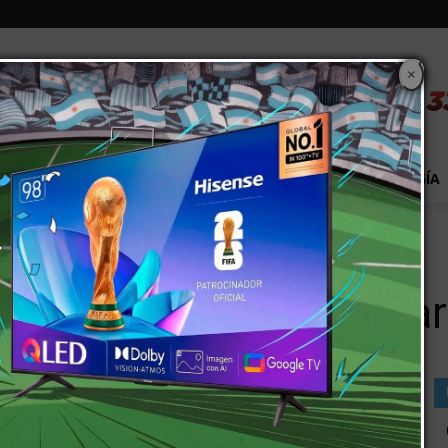
×
S
EXTRA!
MUNDO
PAÍS
EVENTOS
TECNOLOGÍA
bajo para San Martín
 puestos de trabajo pa