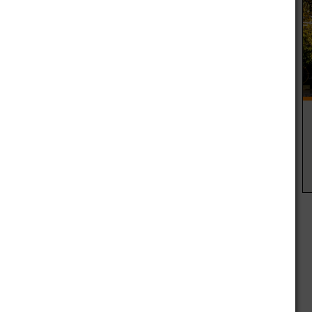
Unidad de Empleo de la Municipalidad de San Martín,
inal de una serie de convenios y gestiones, que desde el
resa cuando decidieron instalarse en el Departamento. Se
 entiende que es el Municipio el que recibe la demanda de
an comprometido a priorizar a la población
ido estos perfiles y los profesionales lo más probable los
resa nos han confirmado que realizarán alrededor de 300
e presenten en la convocatoria. Nosotros estamos haciendo