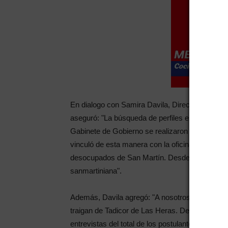
En dialogo con Samira Davila, Directora de la 
aseguró: "La búsqueda de perfiles es la etapa f
Gabinete de Gobierno se realizaron con la emp
vinculó de esta manera con la oficina porque se
desocupados de San Martín. Desde Tadicor se h
sanmartiniana".
Además, Davila agregó: "A nosotros nos han ped
traigan de Tadicor de Las Heras. Desde la emp
entrevistas del total de los postulantes que s