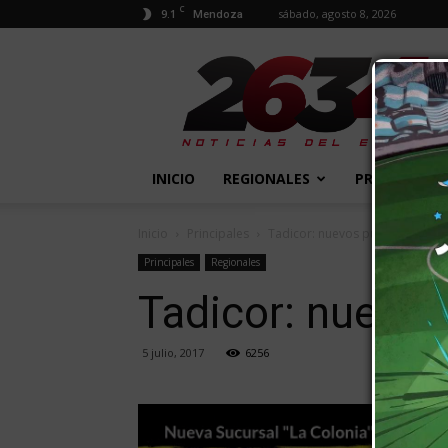
C
9.1
sábado, agosto 8, 2026
Mendoza
2634
Diario
INICIO
REGIONALES
PROVINCIALE
Inicio
Principales
Tadicor: nuevos puestos de tra
Principales
Regionales
Tadicor: nuevos
5 julio, 2017
6256