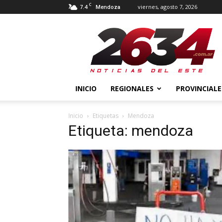
C
7.4
viernes, agosto 7, 2026
Mendoza
2634
Diario
INICIO
REGIONALES
PROVINCIALE
Inicio
Etiquetas
Mendoza
Etiqueta: mendoza