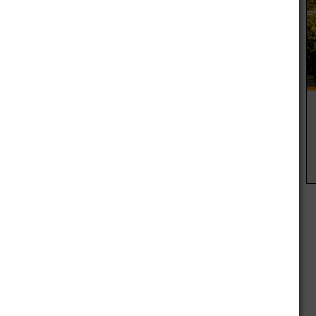
ediante una evaluación conjunta se decidirá el destino de
el
traslado
r