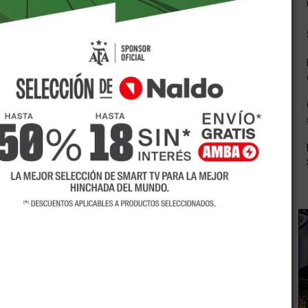
tes, Claudia Najul, mediante su intervención ante el
ión para trasladar a las victimas y heridos del accidente
sladar a los heridos, el mismo cuenta con diez camillas,
ue se encuentran internados en el hospital regional de San
 coordinación del director del hospital Schestakow, Luis