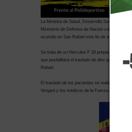
La Ministra de Salud, Desarrollo Social y Depor
Ministerio de Defensa de Nación consiguió un av
ocurrido en San Rafael este fin de semana.
Se trata de un Hércules F 28 preparado para tra
que posibilitará el traslado de diez pacientes q
Rafael.
El traslado de los pacientes se realizará bajo la
Vergani y los médicos de la Fuerza Aérea.