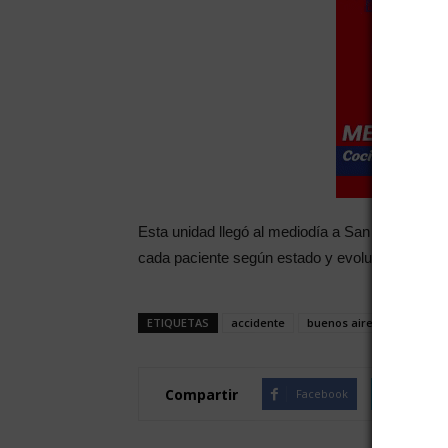
Esta unidad llegó al mediodía a San Rafaél, y m
cada paciente según estado y evolución.
ETIQUETAS
accidente
buenos aires
san rafa
Compartir
Facebook
Twitte