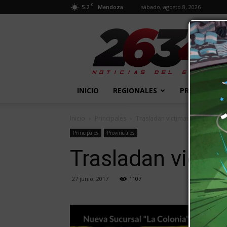
C
5.2
sábado, agosto 8, 2026
Mendoza
2634
Diario
INICIO
REGIONALES
PROVINCIALE
Inicio
Principales
Trasladan victimas del acciden
Principales
Provinciales
Trasladan victi
27 junio, 2017
1107