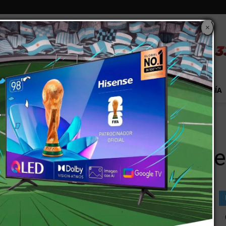
×
S
EXTRA!
MUNDO
PAÍS
EVENTOS
TECNOLOGÍA
te a Buenos Aires
mas del accidente a Bu