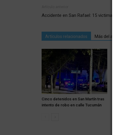
Artículo anterior
Accidente en San Rafael: 15 victimas fatales
Artículos relacionados
Más del autor
Cinco detenidos en San Martín tras
San Martín:
intento de robo en calle Tucumán
desaparec