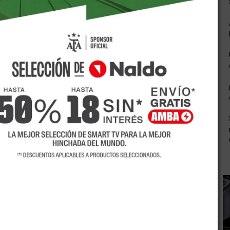
e las altas temperaturas continuarA?n durante la jornada de
 a "naranja" el nivel de alerta por la ola de calor y las
tinas. Buenos, Aires, La Pampa, Santa Fe, CA?rdoba son
eraturas.
y, enA�la provincia,A�el alerta naranja es para el Gran