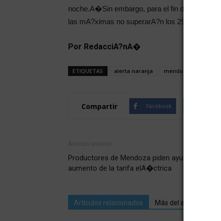
noche.A�Sin embargo, para el fin de semana 
las mA?ximas no superarA?n los 29A?C.
Por RedacciA?nA�
ETIQUETAS
alerta naranja
mendoza
pronA?s
Compartir
Facebook
Twitte
Artículo anterior
Productores de Mendoza piden ayuda tras el
aumento de la tarifa elA�ctrica
Artículos relacionados
Más del autor