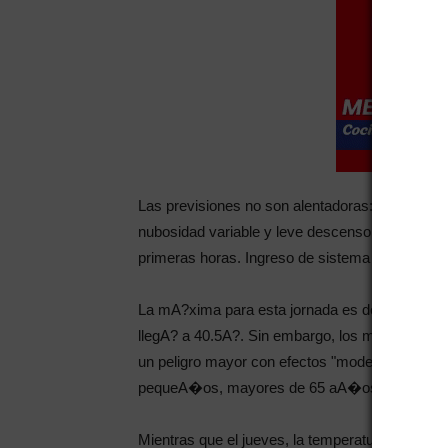
Las previsiones no son alentadoras: el pronA?
nubosidad variable y leve descenso de la tempe
primeras horas. Ingreso de sistema frontal.
La mA?xima para esta jornada es de 34A?C, un
llegA? a 40.5A?. Sin embargo, los mA�dicos aco
un peligro mayor con efectos "moderados a alt
pequeA�os, mayores de 65 aA�os y enfermos
Mientras que el jueves, la temperatura ascend