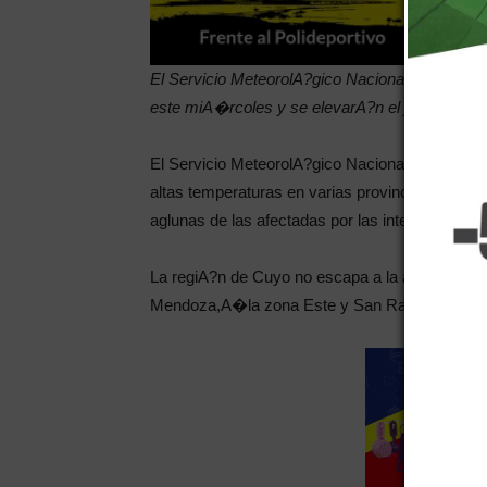
El Servicio MeteorolA?gico Nacional indicA? qu
este miA�rcoles y se elevarA?n el jueves.A�
El Servicio MeteorolA?gico Nacional (SMN) elevA?
altas temperaturas en varias provincias argen
aglunas de las afectadas por las intensas temp
La regiA?n de Cuyo no escapa a la advertencia 
Mendoza,A�la zona Este y San Rafael.