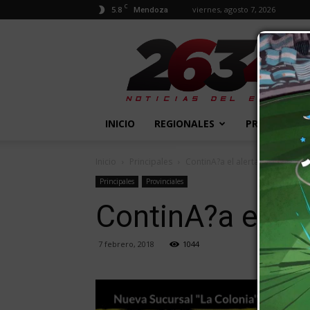
C
5.8
viernes, agosto 7, 2026
Mendoza
2634
Diario
INICIO
REGIONALES
PROVINCIALE
Inicio
Principales
ContinA?a el alerta naranja pa
Principales
Provinciales
ContinA?a el al
7 febrero, 2018
1044