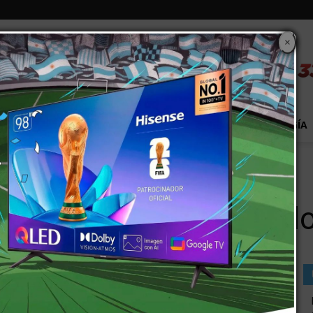
×
S
EXTRA!
MUNDO
PAÍS
EVENTOS
TECNOLOGÍA
ra Mendoza
erta naranja para Mend