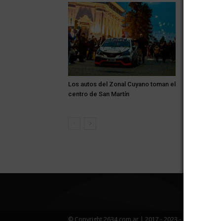
Los autos del Zonal Cuyano toman el
Alerta: el v
centro de San Martín
Zona Este 
de tempera
© Copyright 2634.com.ar | 2017 - 2023.-