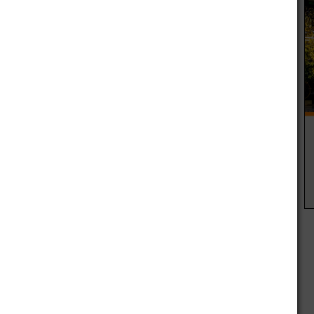
stico para este miA�rcoles indica que estarA? caluroso con
ratura, vientos moderados del sudeste. Inestable en las
os cuantos grados menos que el insoportable martes que
nsejan cuidarse igual ya que este nivel de alerta implica
os" sobre la salud, principalmente en bebA�s, niA�os
 crA?nicos.
erA? a 37A?C y se esperan tormentas hacia la