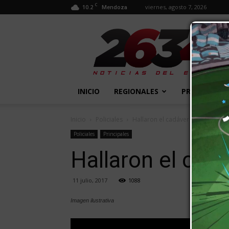
C
10.2
viernes, agosto 7, 2026
Mendoza
2634
Diario
INICIO
REGIONALES
PROVINCIALE
Inicio
Policiales
Hallaron el cadáver de un bebe
Policiales
Principales
Hallaron el ca
11 julio, 2017
1088
Imagen ilustrativa