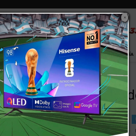
×
S
EXTRA!
MUNDO
PAÍS
EVENTOS
TECNOLOGÍA
 en un descampado
dáver de un bebe en un