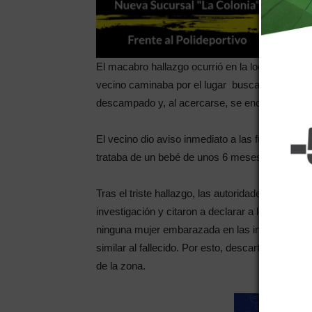
El macabro hallazgo ocurrió en la localidad de
vecino caminaba por el lugar buscando leña y
descampado y, al acercarse, se encontró con 
El vecino dio aviso inmediato a las fuerzas de s
trataba de un bebé de unos 6 meses y no pudiero
Tras el triste hallazgo, las autoridades judiciale
investigación y citaron a declarar a los vecinos
ninguna mujer embarazada en las inmediacione
similar al fallecido. Por esto, descartan la posi
de la zona.