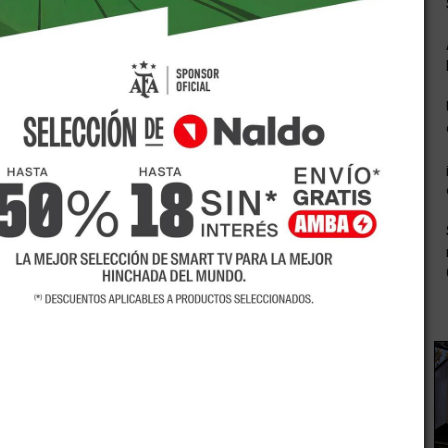
 La Primavera -en Guaymallén- cerca de las 16 cuando un
observó como una jauría de perros comía algo en un
el macabro panorama.
eguridad, quienes al llegar al lugar constataron que se
n identificar el sexo.
s de la unidad fiscal Nº 19 realizaron una rápida
 de la zona. Todos ellos aseguraron no haber visto a
s en los últimos meses y tampoco a algún bebé de edad
bilidad de que la o las personas que arrojaron al cuerpo sean