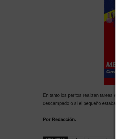
En tanto los peritos realizan tareas en el lugar 
descampado o si el pequeño estaba vivo cuan
Por Redacción.