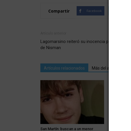
Compartir
Facebook
Twitte
Artículo anterior
Lagomarsino reiteró su inocencia por la muert
de Nisman
Artículos relacionados
Más del autor
San Martín: buscan a un menor
Murió Jorge