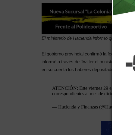
El ministerio de Hacienda informó que el viern
El gobierno provincial confirmó la fecha de co
informó a través de Twitter el ministerio de Ha
en su cuenta los haberes depositados.
ATENCIÓN: Este viernes 29 estarán deposit
correspondientes al mes de diciembre.
— Hacienda y Finanzas (@Haciendamdz)