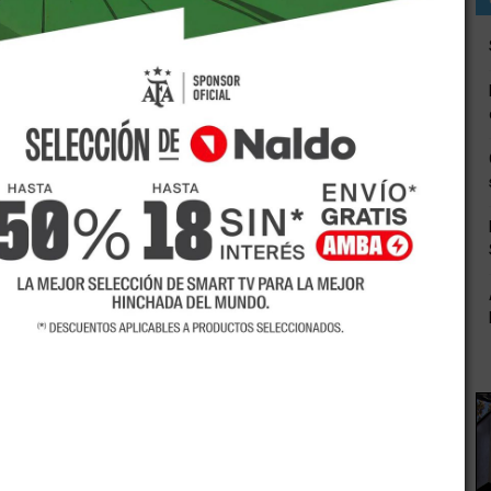
es estarán depositados los haberes de diciembre.
bro de los empleados estatales del mes de diciembre. Según
cienda, este viernes todos los empleados estatales tendrán
ados los sueldos de los empleados estatales
December 27, 2017