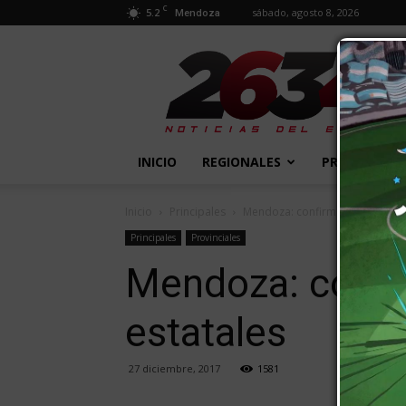
C
5.2
sábado, agosto 8, 2026
Mendoza
2634
Diario
INICIO
REGIONALES
PROVINCIALE
Inicio
Principales
Mendoza: confirmaron la fecha 
Principales
Provinciales
Mendoza: confir
estatales
27 diciembre, 2017
1581