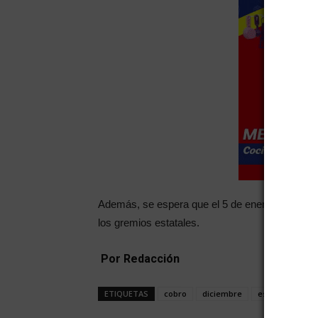
Además, se espera que el 5 de enero también r
los gremios estatales.
Por Redacción
ETIQUETAS
cobro
diciembre
estatales
m