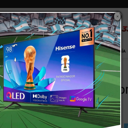
×
S
EXTRA!
MUNDO
PAÍS
EVENTOS
TECNOLOGÍA
de cobro de los estatales
maron la fecha de cobr