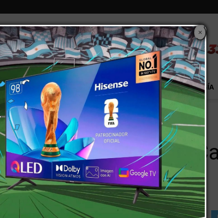
×
S
EXTRA!
MUNDO
PAÍS
EVENTOS
TECNOLOGÍA
ó a La Campagnola por contaminación manifiesta
igación sancionó a La 
manifiesta