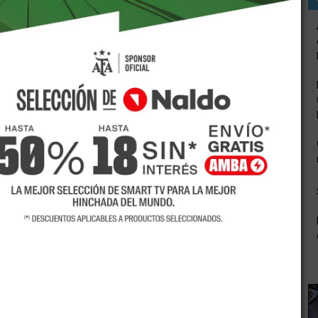
ra ubicada en el departamento de San Martín y deberá
haustivo control de Policia del Agua en toda la provincia.
 Departamento General de Irrigación, presentó en un
ringió la ley de vuelco de efluentes en la zona de San
ñada del Moyano. La zona es administrada por la
r y en adyacencias del canal Norte.
os permanentes de parte del área de Control de Calidad del
ía del agua en todo el territorio mendocino. Esto permite
idad y además en calidad óptima.