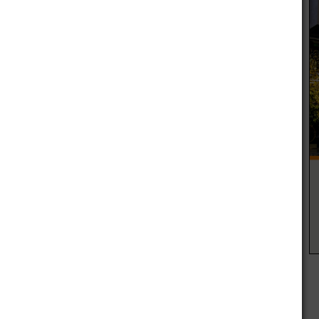
ción de Asuntos Legales de Irrigación, respaldada por el
álisis de laboratorio de contaminación manifiesta que,
ido por la autoridad de cuenca competente en la zona.
ser abonado por la empresa en un plazo no mayor a diez
to del organismo.