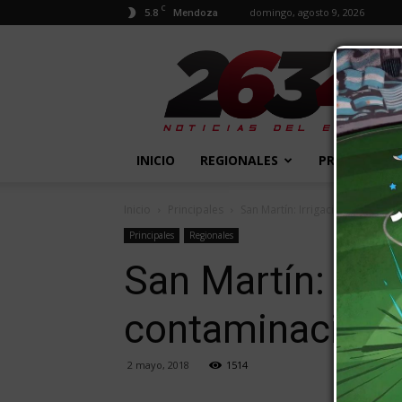
C
5.8
domingo, agosto 9, 2026
Mendoza
2634
Diario
INICIO
REGIONALES
PROVINCIALE
Inicio
Principales
San Martín: Irrigación sancion
Principales
Regionales
San Martín: Irr
contaminación 
2 mayo, 2018
1514