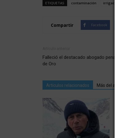
ETIQUETAS
contaminación
irrigación
la ca
Compartir
Facebook
Twitte
Artículo anterior
Falleció el destacado abogado penalista Eduar
de Oro
Artículos relacionados
Más del autor
Rivadavia: 