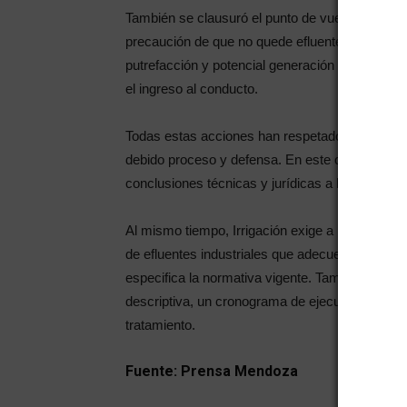
También se clausuró el punto de vuelco de la sa
precaución de que no quede efluente almacenado
putrefacción y potencial generación de gases y
el ingreso al conducto.
Todas estas acciones han respetado todas las in
debido proceso y defensa. En este caso, los a
conclusiones técnicas y jurídicas a las que lleg
Al mismo tiempo, Irrigación exige a la empres
de efluentes industriales que adecuen la calidad
especifica la normativa vigente. También se e
descriptiva, un cronograma de ejecución de ob
tratamiento.
Fuente: Prensa Mendoza