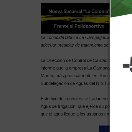
La conocida fábrica La Campagnola se encuent
adecuar medidas de tratamiento de efluentes. Ex
La Dirección de Control de Calidad de Agua del
informe que la empresa La Campagnola SACI, inf
Martín, más precisamente en el desague La Ca
Subdelegación de Aguas del Río Tunuyán Inferio
Este tipo de controles se traducen en monitore
Agua de Irrigación, que ejerce su poder de polic
que el agua llegue a los usuarios en plena cant