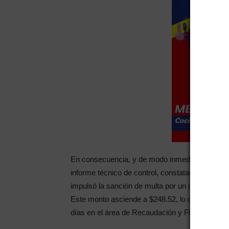
En consecuencia, y de modo inmediato, la Direc
informe técnico de control, constatado en los an
impulsó la sanción de multa por un monto suger
Este monto asciende a $248.52, lo que deberá 
días en el área de Recaudación y Financiamien