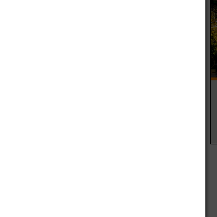
pandemia
sin
turismo
r