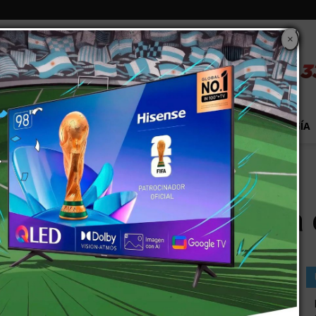
×
S
EXTRA!
MUNDO
PAÍS
EVENTOS
TECNOLOGÍA
 entra en fase 1
% de los chilenos entra 