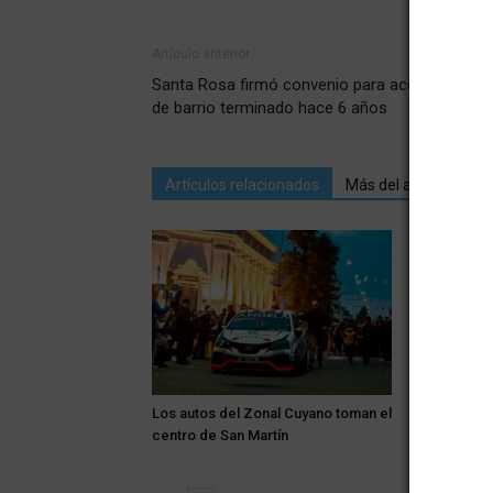
Artículo anterior
Santa Rosa firmó convenio para acelerar entre
de barrio terminado hace 6 años
Artículos relacionados
Más del autor
Los autos del Zonal Cuyano toman el
Alerta: el v
centro de San Martín
Zona Este 
de tempera