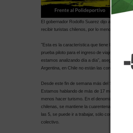
El gobernador Rodolfo Suarez dijo ayer que son
recibir turistas chilenos, por lo menos en el cor
"Esta es la característica que tiene la pandemia
prueba piloto para el ingreso de viajeros tra
estamos analizando día a día", aseguró. Es que 
Argentina, en Chile no están las condiciones pa
Desde este fin de semana más del 90% de la po
Estamos hablando de más de 17 millones de pe
menos hacer turismo. En el denominado Paso 2,
chilenas, se mantiene la cuarentena los sábado
las 5, se puede ir a trabajar, sólo con un perm
colectivo.