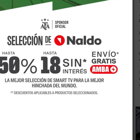
 muy escasas las posibilidades de que la provincia pueda
to o mediano plazo.
, es impredecible", dijo Suarez tras haber pedido de una
sandinos vacunados. "Esto cambia semana a semana y lo
a pesar de que se permitiera una prueba piloto en la
ra que la población haga viajes.
blación chilena estara en confinamiento absoluto.
rsonas que no tienen capacidad de movilizarse y muchos
 en el cual se encuentra la gran mayoría de las comunas
s, domingos y festivos; hay toque de queda entre las 23 y
iso de desplazamiento colectivo o un permiso único