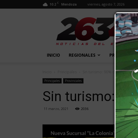
C
10.2
viernes, agosto 7, 2026
Mendoza
2634
Diario
INICIO
REGIONALES
PROVINCIALE
Inicio
Principales
Sin turismo: 90% de los chilenos
Principales
Provinciales
Sin turismo: 90
11 marzo, 2021
2036