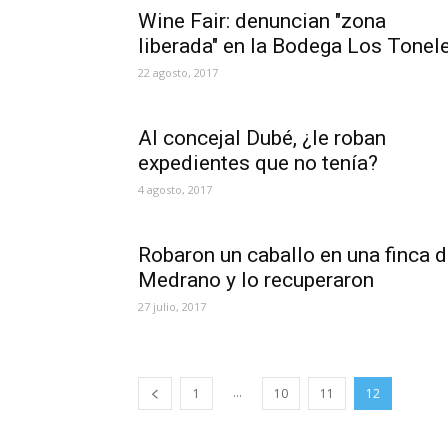
Wine Fair: denuncian "zona
liberada" en la Bodega Los Tonel
22 agosto, 2017
Al concejal Dubé, ¿le roban
expedientes que no tenía?
4 agosto, 2017
Robaron un caballo en una finca 
Medrano y lo recuperaron
27 julio, 2017
...
1
10
11
12