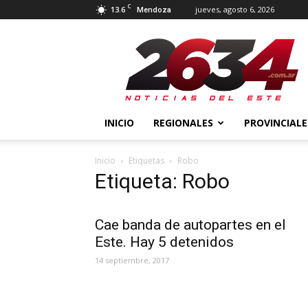
C
13.6
jueves, agosto 6, 2026
Mendoza
2634
Diario
INICIO
REGIONALES
PROVINCIALE
Inicio
Etiquetas
Robo
Etiqueta: Robo
Cae banda de autopartes en el
Este. Hay 5 detenidos
14 septiembre, 2017