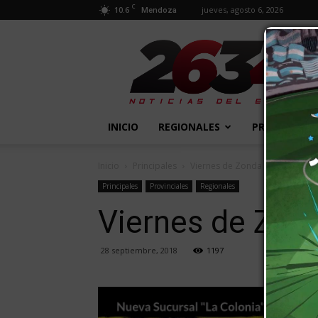
C
10.6
jueves, agosto 6, 2026
Mendoza
2634
Diario
INICIO
REGIONALES
PROVINCIALE
Inicio
Principales
Viernes de Zonda y calor
Principales
Provinciales
Regionales
Viernes de Zond
28 septiembre, 2018
1197