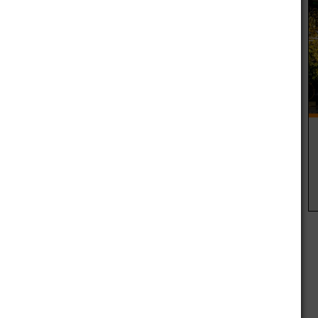
nes
zonda
r
Artículo siguiente
eo
San Martín: chocaron y una camioneta terminó
sobre la vereda