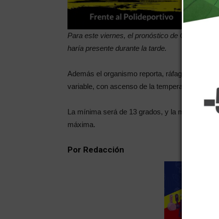
Para este viernes, el pronóstico de Contingenci
haría presente durante la tarde.
Además el organismo reporta, ráfagas de viento
variable, con ascenso de la temperatura. Neva
La mínima será de 13 grados, y la máxima rond
máxima.
Por Redacción