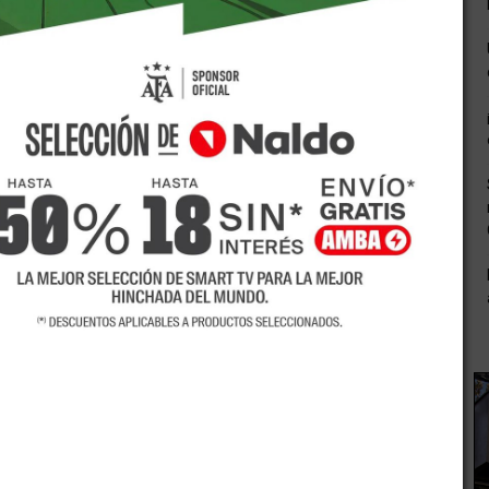
as Climáticas de la provincia estima que el viento Zonda se
 en precordillera y algunas zonas del llano. Nubosidad
das de intensidad moderada en alta montaña.
ará los 28. En cuanto a la zona Este indican 32°C de