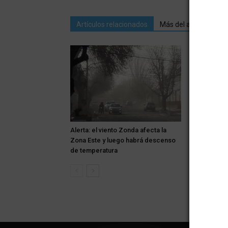
Artículos relacionados
Más del autor
Alerta: el viento Zonda afecta la
Urgente: Bu
Zona Este y luego habrá descenso
adolescent
de temperatura
Mendoza