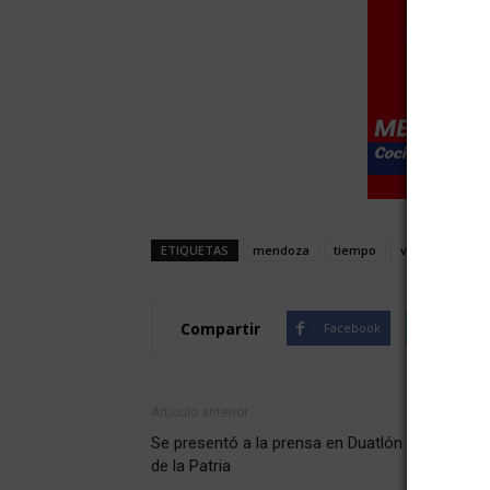
ETIQUETAS
mendoza
tiempo
viento
vier
Compartir
Facebook
Twitte
Artículo anterior
Se presentó a la prensa en Duatlón Sprint Pas
de la Patria