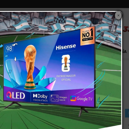
×
S
EXTRA!
MUNDO
PAÍS
EVENTOS
TECNOLOGÍA
a y calor